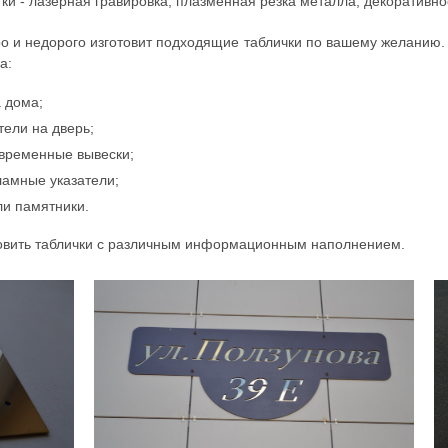
и - лазерная гравировка, плазменная резка металла, декоративн
о и недорого изготовит подходящие таблички по вашему желанию
а:
 дома;
тели на дверь;
временные вывески;
ламные указатели;
ли памятники.
овить таблички с различным информационным наполнением.