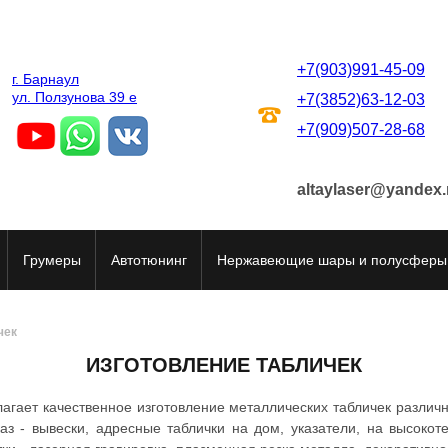
+7(903)991-45-09
г. Барнаул
ул. Ползунова 39 е
+7(3852)63-12-03
+7(909)507-28-68
altaylaser@yandex.
Грумеры
Автотюнинг
Нержавеющие шары и полусферы
чек
ИЗГОТОВЛЕНИЕ ТАБЛИЧЕК
агает качественное изготовление металлических табличек разли
з - вывески, адресные таблички на дом, указатели, на высокот